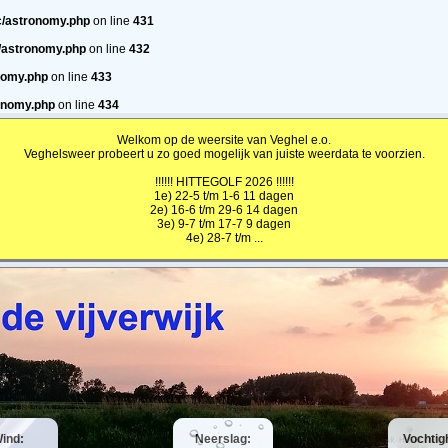
c/astronomy.php
on line
431
/astronomy.php
on line
432
nomy.php
on line
433
onomy.php
on line
434
Welkom op de weersite van Veghel e.o.
Veghelsweer probeert u zo goed mogelijk van juiste weerdata te voorzien.
!!!!!! HITTEGOLF 2026 !!!!!!
1e) 22-5 t/m 1-6 11 dagen
2e) 16-6 t/m 29-6 14 dagen
3e) 9-7 t/m 17-7 9 dagen
4e) 28-7 t/m ...
ind:
Neerslag:
Vochtig