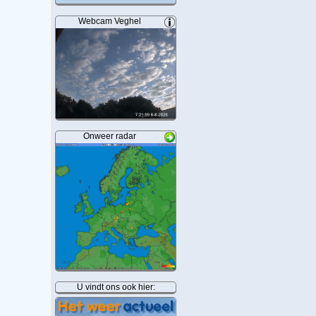
Webcam Veghel
Onweer radar
U vindt ons ook hier: