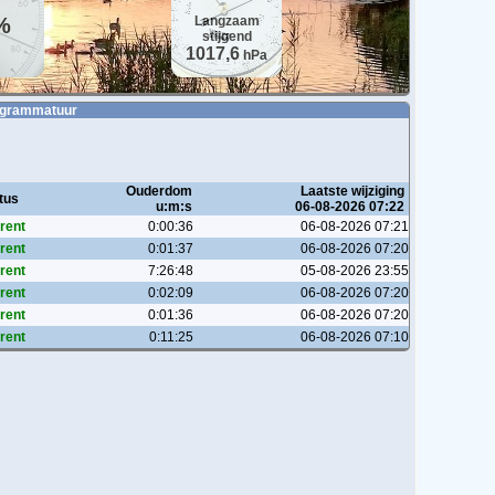
%
Langzaam
stijgend
1017,6
hPa
rogrammatuur
Ouderdom
Laatste wijziging
tus
u:m:s
06-08-2026 07:22
rent
0:00:36
06-08-2026 07:21
rent
0:01:37
06-08-2026 07:20
rent
7:26:48
05-08-2026 23:55
rent
0:02:09
06-08-2026 07:20
rent
0:01:36
06-08-2026 07:20
rent
0:11:25
06-08-2026 07:10