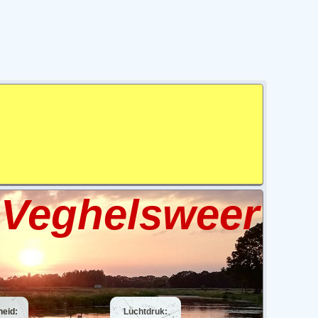
Veghelsweer
heid:
Luchtdruk: