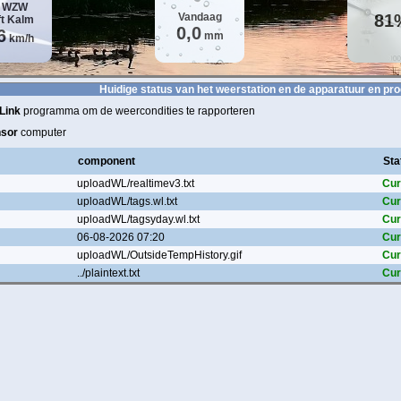
WZW
Vandaag
81
ft
Kalm
0,0
6
mm
km/h
Huidige status van het weerstation en de apparatuur en p
Link
programma om de weercondities te rapporteren
sor
computer
component
Sta
uploadWL/realtimev3.txt
Cur
uploadWL/tags.wl.txt
Cur
uploadWL/tagsyday.wl.txt
Cur
06-08-2026 07:20
Cur
uploadWL/OutsideTempHistory.gif
Cur
../plaintext.txt
Cur