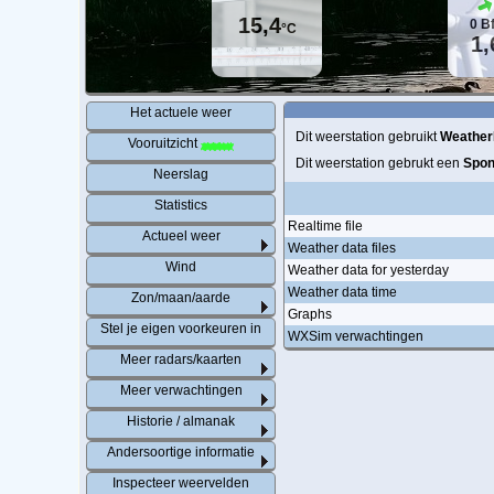
15,4
0
B
°C
1,
Het actuele weer
Dit weerstation gebruikt
Weather
Vooruitzicht
Dit weerstation gebrukt een
Spon
Neerslag
Statistics
Realtime file
Actueel weer
Weather data files
Wind
Weather data for yesterday
Weather data time
Zon/maan/aarde
Graphs
Stel je eigen voorkeuren in
WXSim verwachtingen
Meer radars/kaarten
Meer verwachtingen
Historie / almanak
Andersoortige informatie
Inspecteer weervelden