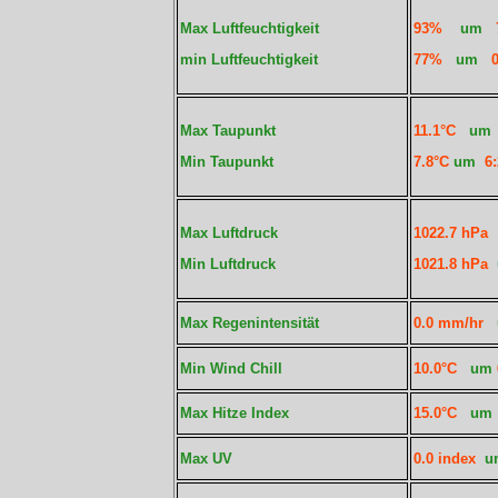
Max Luftfeuchtigkeit
93%
um
min Luftfeuchtigkeit
77%
um
0
Max Taupunkt
11.1°C
u
Min Taupunkt
7.8°C
um
6:
Max Luftdruck
1022.7 hPa
Min Luftdruck
1021.8 hPa
Max Regenintensität
0.0 mm/hr
Min Wind Chill
10.0°C
um
Max Hitze Index
15.0°C
u
Max UV
0.0 index
u