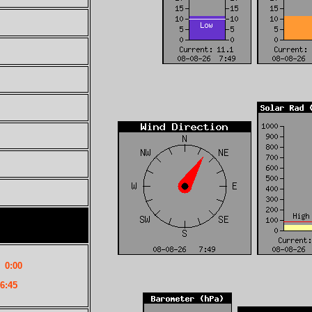
m
0:00
6:45