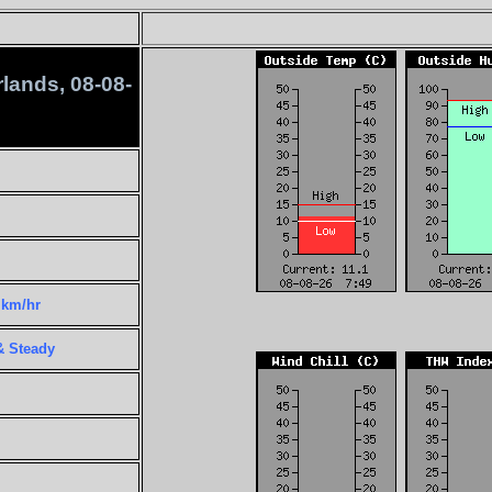
rlands, 08-08-
 km/hr
& Steady