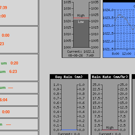
7:39
:00
m
0:00
23
um
0:20
um
6:23
um
----
6:04
m
0:00
m
----