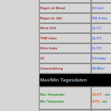
Regen im Monat
0.0 mm
Regen im Jahr
431.4 mm
Wind Chill
11.1°C
THW Index
11.3°C
Hitze Index
11.3°C
UV
0.0 index
Solarstrahlung
49 W/m²
Max/Min Tagesdaten
Max Temperatur
15.0°C
u
Min Temperatur
9.9°C
um