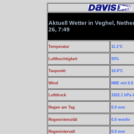
Aktuell Wetter in Veghel, Nethe
26, 7:49
Temperatur
11.1°C
Luftfeuchtigkeit
93%
Taupunkt
10.0°C
Wind
NNE mit 0.0
Luftdruck
1022.1 hPa 
Regen am Tag
0.0 mm
Regenintensität
0.0 mm/hr
Regenintervall
0.0 mm